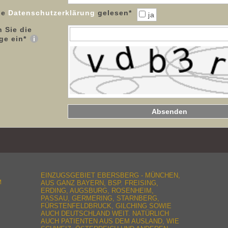
ie
Datenschutzerklärung
gelesen
*
ja
n Sie die
ge ein
*
EINZUGSGEBIET EBERSBERG - MÜNCHEN,
M
AUS GANZ BAYERN, BSP. FREISING,
ERDING, AUGSBURG, ROSENHEIM,
PASSAU, GERMERING, STARNBERG,
FÜRSTENFELDBRUCK, GILCHING SOWIE
AUCH DEUTSCHLAND WEIT. NATÜRLICH
AUCH PATIENTEN AUS DEM AUSLAND, WIE