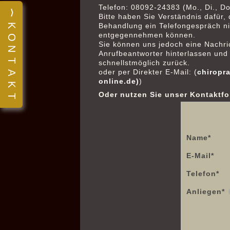
Telefon: 08092-24383 (Mo., Di., Do
⟩
Bitte haben Sie Verständnis dafür,
Behandlung ein Telefongespräch ni
K
entgegennehmen können.
O
Sie können uns jedoch eine Nachri
N
Anrufbeantworter hinterlassen und 
T
schnellstmöglich zurück.
oder per Direkter E-Mail: (
chiropra
A
online.de)
)
K
Oder nutzen Sie unser Kontaktfo
T
Name
*
E-Mail
*
Telefon
*
Anliegen
*