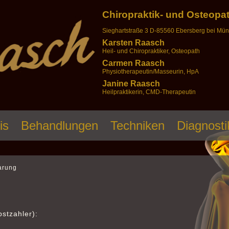
Chiropraktik- und Osteopa
Sieghartstraße 3 D-85560 Ebersberg bei Mü
Karsten Raasch
Heil- und Chiropraktiker, Osteopath
Carmen Raasch
Physiotherapeutin/Masseurin, HpA
Janine Raasch
Heilpraktikerin, CMD-Therapeutin
is
Behandlungen
Techniken
Diagnosti
arung
n
bstzahler):