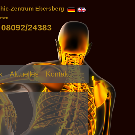
thie-Zentrum Ebersberg
nchen
08092/24383
k
Aktuelles
Kontakt