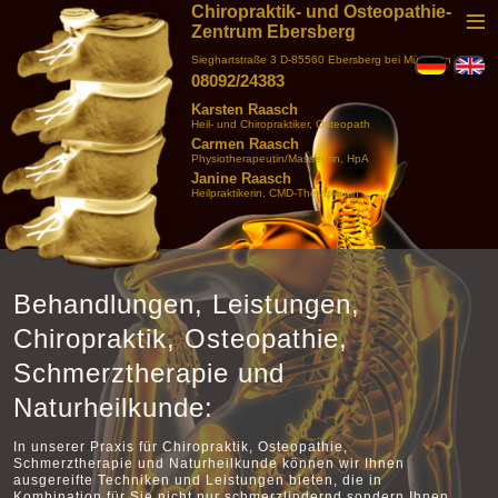
Chiropraktik- und Osteopathie-
Men
HOME
Zentrum Ebersberg
Sieghartstraße 3 D-85560 Ebersberg bei München
PRAXIS
08092/24383
Karsten Raasch
BEHANDLUNGEN
Heil- und Chiropraktiker, Osteopath
Carmen Raasch
TECHNIKEN
Physiotherapeutin/Masseurin, HpA
Janine Raasch
Heilpraktikerin, CMD-Therapeutin
DIAGNOSTIK
AKTUELLES
KONTAKT
Behandlungen, Leistungen,
Chiropraktik, Osteopathie,
Schmerztherapie und
Naturheilkunde:
In unserer Praxis für Chiropraktik, Osteopathie,
Schmerztherapie und Naturheilkunde können wir Ihnen
ausgereifte Techniken und Leistungen bieten, die in
Kombination für Sie nicht nur schmerzlindernd sondern Ihnen