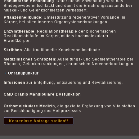
Pneumatron Behandlung
: Unter dieser Anwendung wird das
Bindegewebe entschlackt und damit die Ernährungszustände bei
Muskel- und Gelenkschmerzen verbessert.
Pflanzenheilkunde
: Unterstützung regenerativer Vorgänge im
Körper, bei allen inneren Organsystemerkrankungen.
Enzymtherapie
: Regulationstherapie der biochemischen
Reaktionsabläufe im Körper, mittels hochmolekularer
Eiweißkörper.
Skribben
: Alte traditionelle Knochenheilmethode.
Medizinisches Schröpfen
: Ausleitungs- und Segmenttherapie bei
Rheuma, Gelenkerkrankungen, chronischen Nervenerkrankungen.
Ohrakupunktur
Infusionen
zur Entgiftung, Entsäuerung und Revitalisierung.
CMD Cranio Mandibuläre Dysfunktion
Orthomolekulare Medizin
, die gezielte Ergänzung von Vitalstoffen
zur Beschleunigung des Heilprozesses.
Kostenlose Anfrage stellen!!