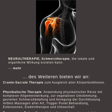
NEURALTHERAPIE,
Schmerztherapie
, die lokale und
organferne Wirkung erzielen kann.
⟩
---
mehr
K
... des Weiteren bieten wir an:
O
Cranio-Sacrale Therapie
zum Ausgleich aller Körperfunktionen.
N
T
Physikalische Therapie
: Anwendung physikalischer Reize mit
A
komplexer Allgemeinwirkung, zur vegetativen Umstimmung,
K
gezielten Schmerzdämpfung und Anregung der Durchblutung
T
mittels Massagen aller Art, Trigger Punkt Behandlung,
Extensionen, Elektrotherapie und Ultraschall.